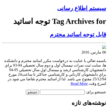
سیستم اطلاع رسانی
Tag Archives for توجه اساتيد
قابل توجه اساتيد محترم
06 مارس, 2016
باسمه تعالي با عنايت به درخواست مكرر اساتيد محترم و دانشكده
ها، سايت ثبت نمرات نيمسال اول و دوم سال تحصيلي 94-93 براي
دانشجويان كارشناسي ارشد و نيمسال اول سال تحصيلي 95-94
براي دانشجويان كارداني و كارشناسي حداكثر تا ساعت24 مورخ
25/12/94 مفتوح مي باشد. لذا از اساتيد محترم تقاضا مي شود در
اسرع وقت
Read More
جستجو برای:
نوشته‌های تازه