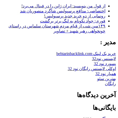
از قول من بنویسید: ایران ژاپن را در فینال می‌برد!
اختصاصی: مدافع پرسپولیس شاگرد منصوریان شد
رونمایی از دو خرید جدید پرسپولیس!
فوری: جواد نکونام به لیگ برتر برگشت
۱۴۹مین شب از قیام مردم شهرستان سلماس در راستای
خونخواهی رهبر شهید + تصاویر
مدیر :
خرید بک لینک behtarinbacklink.com
لایسنس نود32
پسورد نود 32
اوکلی لایسنس رایگان نود 32
همیار نود 32
بهترین سئو
رایگان
آخرین دیدگاه‌ها
بایگانی‌ها