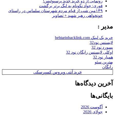
رونمایی از دو خرید جدید پرسپولیس!
فوری: جواد نکونام به لیگ برتر برگشت
۱۴۹مین شب از قیام مردم شهرستان سلماس در راستای
خونخواهی رهبر شهید + تصاویر
مدیر :
خرید بک لینک behtarinbacklink.com
لایسنس نود32
پسورد نود 32
اوکلی لایسنس رایگان نود 32
همیار نود 32
بهترین سئو
رایگان
خرید آنتی ویروس کسپرسکی
آخرین دیدگاه‌ها
بایگانی‌ها
آگوست 2026
جولای 2026