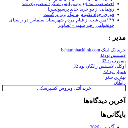
اختصاصی: مدافع پرسپولیس شاگرد منصوریان شد
رونمایی از دو خرید جدید پرسپولیس!
فوری: جواد نکونام به لیگ برتر برگشت
۱۴۹مین شب از قیام مردم شهرستان سلماس در راستای
خونخواهی رهبر شهید + تصاویر
مدیر :
خرید بک لینک behtarinbacklink.com
لایسنس نود32
پسورد نود 32
اوکلی لایسنس رایگان نود 32
همیار نود 32
بهترین سئو
رایگان
خرید آنتی ویروس کسپرسکی
آخرین دیدگاه‌ها
بایگانی‌ها
آگوست 2026