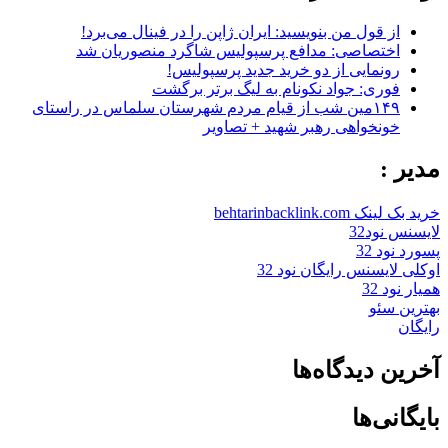
از قول من بنویسید: ایران ژاپن را در فینال می‌برد!
اختصاصی: مدافع پرسپولیس شاگرد منصوریان شد
رونمایی از دو خرید جدید پرسپولیس!
فوری: جواد نکونام به لیگ برتر برگشت
۱۴۹مین شب از قیام مردم شهرستان سلماس در راستای
خونخواهی رهبر شهید + تصاویر
مدیر :
خرید بک لینک behtarinbacklink.com
لایسنس نود32
پسورد نود 32
اوکلی لایسنس رایگان نود 32
همیار نود 32
بهترین سئو
رایگان
آخرین دیدگاه‌ها
بایگانی‌ها