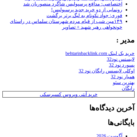
اختصاصی: مدافع پرسپولیس شاگرد منصوریان شد
رونمایی از دو خرید جدید پرسپولیس!
فوری: جواد نکونام به لیگ برتر برگشت
۱۴۹مین شب از قیام مردم شهرستان سلماس در راستای
خونخواهی رهبر شهید + تصاویر
مدیر :
خرید بک لینک behtarinbacklink.com
لایسنس نود32
پسورد نود 32
اوکلی لایسنس رایگان نود 32
همیار نود 32
بهترین سئو
رایگان
خرید آنتی ویروس کسپرسکی
آخرین دیدگاه‌ها
بایگانی‌ها
آگوست 2026