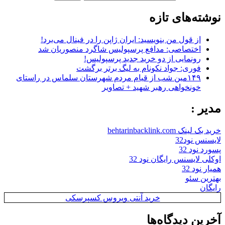
نوشته‌های تازه
از قول من بنویسید: ایران ژاپن را در فینال می‌برد!
اختصاصی: مدافع پرسپولیس شاگرد منصوریان شد
رونمایی از دو خرید جدید پرسپولیس!
فوری: جواد نکونام به لیگ برتر برگشت
۱۴۹مین شب از قیام مردم شهرستان سلماس در راستای
خونخواهی رهبر شهید + تصاویر
مدیر :
خرید بک لینک behtarinbacklink.com
لایسنس نود32
پسورد نود 32
اوکلی لایسنس رایگان نود 32
همیار نود 32
بهترین سئو
رایگان
خرید آنتی ویروس کسپرسکی
آخرین دیدگاه‌ها