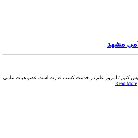
امي مشهد
 روش‌هاي عددي در مهندسي عمران NMCE2016 باید یادگیری را جایگزین تدریس کنیم / امروز علم در خدمت کسب قدرت است عضو هیات علمی
Read More