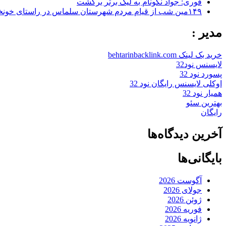
فوری: جواد نکونام به لیگ برتر برگشت
۱۴۹مین شب از قیام مردم شهرستان سلماس در راستای خونخواهی رهبر شهید + تصاویر
مدیر :
خرید بک لینک behtarinbacklink.com
لایسنس نود32
پسورد نود 32
اوکلی لایسنس رایگان نود 32
همیار نود 32
بهترین سئو
رایگان
آخرین دیدگاه‌ها
بایگانی‌ها
آگوست 2026
جولای 2026
ژوئن 2026
فوریه 2026
ژانویه 2026