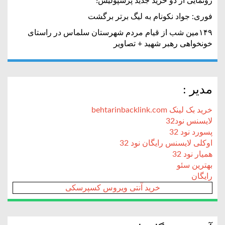
رونمایی از دو خرید جدید پرسپولیس!
فوری: جواد نکونام به لیگ برتر برگشت
۱۴۹مین شب از قیام مردم شهرستان سلماس در راستای
خونخواهی رهبر شهید + تصاویر
مدیر :
خرید بک لینک behtarinbacklink.com
لایسنس نود32
پسورد نود 32
اوکلی لایسنس رایگان نود 32
همیار نود 32
بهترین سئو
رایگان
خرید آنتی ویروس کسپرسکی