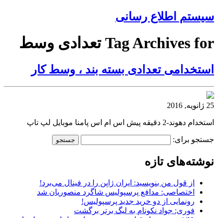
سیستم اطلاع رسانی
Tag Archives for تعدادی وسط
استخدامی تعدادی بسته بند ، وسط کار
25 ژانویه, 2016
استخدام دهوند-2 دقیقه پیش اس ام اس پامنا موبایل لپ تاپ
جستجو برای:
نوشته‌های تازه
از قول من بنویسید: ایران ژاپن را در فینال می‌برد!
اختصاصی: مدافع پرسپولیس شاگرد منصوریان شد
رونمایی از دو خرید جدید پرسپولیس!
فوری: جواد نکونام به لیگ برتر برگشت