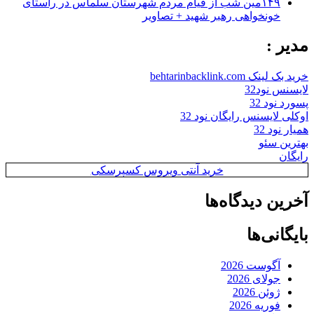
۱۴۹مین شب از قیام مردم شهرستان سلماس در راستای
خونخواهی رهبر شهید + تصاویر
مدیر :
خرید بک لینک behtarinbacklink.com
لایسنس نود32
پسورد نود 32
اوکلی لایسنس رایگان نود 32
همیار نود 32
بهترین سئو
رایگان
خرید آنتی ویروس کسپرسکی
آخرین دیدگاه‌ها
بایگانی‌ها
آگوست 2026
جولای 2026
ژوئن 2026
فوریه 2026