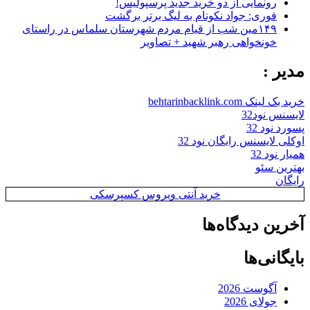
رونمایی از دو خرید جدید پرسپولیس!
فوری: جواد نکونام به لیگ برتر برگشت
۱۴۹مین شب از قیام مردم شهرستان سلماس در راستای
خونخواهی رهبر شهید + تصاویر
مدیر :
خرید بک لینک behtarinbacklink.com
لایسنس نود32
پسورد نود 32
اوکلی لایسنس رایگان نود 32
همیار نود 32
بهترین سئو
رایگان
خرید آنتی ویروس کسپرسکی
آخرین دیدگاه‌ها
بایگانی‌ها
آگوست 2026
جولای 2026