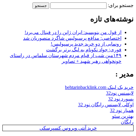
جستجو برای:
نوشته‌های تازه
از قول من بنویسید: ایران ژاپن را در فینال می‌برد!
اختصاصی: مدافع پرسپولیس شاگرد منصوریان شد
رونمایی از دو خرید جدید پرسپولیس!
فوری: جواد نکونام به لیگ برتر برگشت
۱۴۹مین شب از قیام مردم شهرستان سلماس در راستای
خونخواهی رهبر شهید + تصاویر
مدیر :
خرید بک لینک behtarinbacklink.com
لایسنس نود32
پسورد نود 32
اوکلی لایسنس رایگان نود 32
همیار نود 32
بهترین سئو
رایگان
خرید آنتی ویروس کسپرسکی