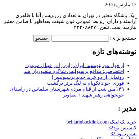
17 مارس, 2016
یک باشگاه معتبر در تهران به تعدادی رزرویشن آقا با ظاهری
آراسته و دارای روابط عمومی قوی شیفت بعداظهر با ضامن معتبر
نیازمند است. تلفن : ۲۲۲۰۸۸۳۷
جستجو برای:
نوشته‌های تازه
از قول من بنویسید: ایران ژاپن را در فینال می‌برد!
اختصاصی: مدافع پرسپولیس شاگرد منصوریان شد
رونمایی از دو خرید جدید پرسپولیس!
فوری: جواد نکونام به لیگ برتر برگشت
۱۴۹مین شب از قیام مردم شهرستان سلماس در راستای
خونخواهی رهبر شهید + تصاویر
مدیر :
خرید بک لینک behtarinbacklink.com
لایسنس نود32
پسورد نود 32