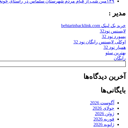
۱۴۹مین شب از قیام مردم شهرستان سلماس در راستای خونخواهی رهبر شهید + تصاویر
مدیر :
خرید بک لینک behtarinbacklink.com
لایسنس نود32
پسورد نود 32
اوکلی لایسنس رایگان نود 32
همیار نود 32
بهترین سئو
رایگان
آخرین دیدگاه‌ها
بایگانی‌ها
آگوست 2026
جولای 2026
ژوئن 2026
فوریه 2026
ژانویه 2026