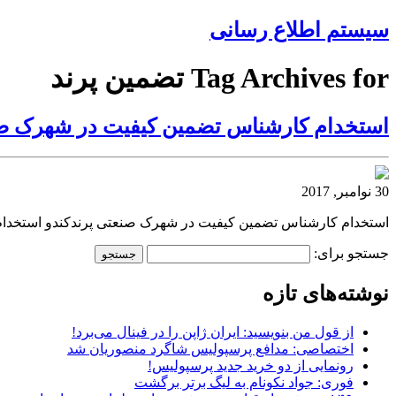
سیستم اطلاع رسانی
Tag Archives for تضمین پرند
استخدام کارشناس تضمین کیفیت در شهرک صن
30 نوامبر, 2017
استخدام کارشناس تضمین کیفیت در شهرک صنعتی پرندکندو استخدا
جستجو برای:
نوشته‌های تازه
از قول من بنویسید: ایران ژاپن را در فینال می‌برد!
اختصاصی: مدافع پرسپولیس شاگرد منصوریان شد
رونمایی از دو خرید جدید پرسپولیس!
فوری: جواد نکونام به لیگ برتر برگشت