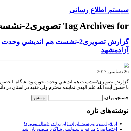
سیستم اطلاع رسانی
Tag Archives for تصویری2-نشست آزادمشهد
گزارش تصویری2-نشست هم انديشي
آزادمشهد
26 دسامبر, 2017
با حضور آيت الله علم الهدي نماينده محترم ولي فقيه در استان در دانشگاه آزادمشهد گزارش تصویری2-نشست 
جستجو برای:
نوشته‌های تازه
از قول من بنویسید: ایران ژاپن را در فینال می‌برد!
اختصاصی: مدافع پرسپولیس شاگرد منصوریان شد