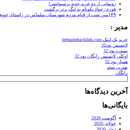
رونمایی از دو خرید جدید پرسپولیس!
فوری: جواد نکونام به لیگ برتر برگشت
۱۴۹مین شب از قیام مردم شهرستان سلماس در راستای خونخواهی رهبر شهید + تصاویر
مدیر :
خرید بک لینک behtarinbacklink.com
لایسنس نود32
پسورد نود 32
اوکلی لایسنس رایگان نود 32
همیار نود 32
بهترین سئو
رایگان
آخرین دیدگاه‌ها
بایگانی‌ها
آگوست 2026
جولای 2026
ژوئن 2026