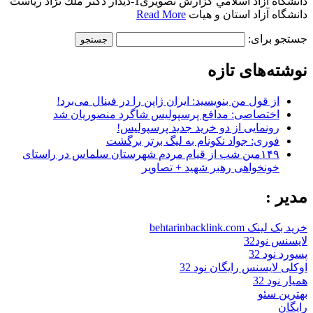
دانشگاه آزاد اسلامي گزارش تصویری1-ديدار دكتر ملك نژاد رياست
دانشگاه آزاد استان و هيات
Read More
جستجو برای:
نوشته‌های تازه
از قول من بنویسید: ایران ژاپن را در فینال می‌برد!
اختصاصی: مدافع پرسپولیس شاگرد منصوریان شد
رونمایی از دو خرید جدید پرسپولیس!
فوری: جواد نکونام به لیگ برتر برگشت
۱۴۹مین شب از قیام مردم شهرستان سلماس در راستای
خونخواهی رهبر شهید + تصاویر
مدیر :
خرید بک لینک behtarinbacklink.com
لایسنس نود32
پسورد نود 32
اوکلی لایسنس رایگان نود 32
همیار نود 32
بهترین سئو
رایگان