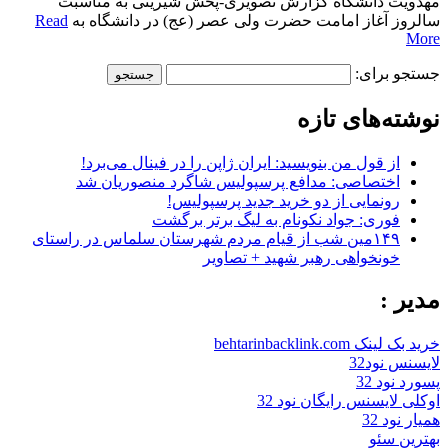
مهدویت دانشگاه گزارش تصویری-پخش شیرینی به مناسبت
سالروز آغاز امامت حضرت ولی عصر (عج) در دانشگاه به
Read
More
جستجو برای:
نوشته‌های تازه
از قول من بنویسید: ایران ژاپن را در فینال می‌برد!
اختصاصی: مدافع پرسپولیس شاگرد منصوریان شد
رونمایی از دو خرید جدید پرسپولیس!
فوری: جواد نکونام به لیگ برتر برگشت
۱۴۹مین شب از قیام مردم شهرستان سلماس در راستای
خونخواهی رهبر شهید + تصاویر
مدیر :
خرید بک لینک behtarinbacklink.com
لایسنس نود32
پسورد نود 32
اوکلی لایسنس رایگان نود 32
همیار نود 32
بهترین سئو