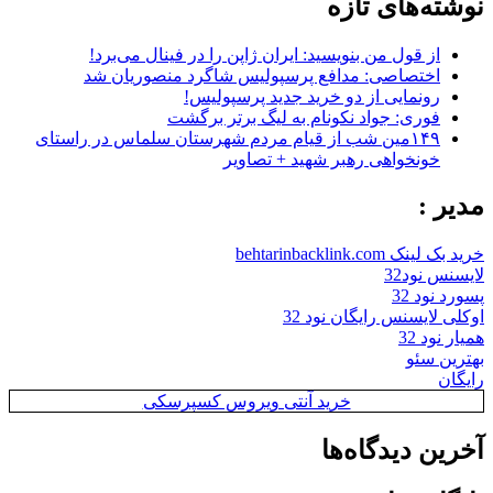
نوشته‌های تازه
از قول من بنویسید: ایران ژاپن را در فینال می‌برد!
اختصاصی: مدافع پرسپولیس شاگرد منصوریان شد
رونمایی از دو خرید جدید پرسپولیس!
فوری: جواد نکونام به لیگ برتر برگشت
۱۴۹مین شب از قیام مردم شهرستان سلماس در راستای
خونخواهی رهبر شهید + تصاویر
مدیر :
خرید بک لینک behtarinbacklink.com
لایسنس نود32
پسورد نود 32
اوکلی لایسنس رایگان نود 32
همیار نود 32
بهترین سئو
رایگان
خرید آنتی ویروس کسپرسکی
آخرین دیدگاه‌ها