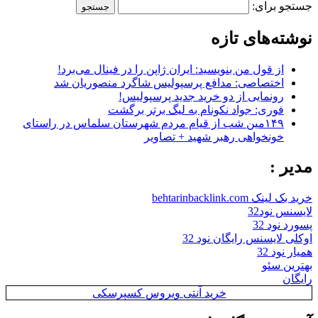
جستجو برای:
نوشته‌های تازه
از قول من بنویسید: ایران ژاپن را در فینال می‌برد!
اختصاصی: مدافع پرسپولیس شاگرد منصوریان شد
رونمایی از دو خرید جدید پرسپولیس!
فوری: جواد نکونام به لیگ برتر برگشت
۱۴۹مین شب از قیام مردم شهرستان سلماس در راستای
خونخواهی رهبر شهید + تصاویر
مدیر :
خرید بک لینک behtarinbacklink.com
لایسنس نود32
پسورد نود 32
اوکلی لایسنس رایگان نود 32
همیار نود 32
بهترین سئو
رایگان
خرید آنتی ویروس کسپرسکی