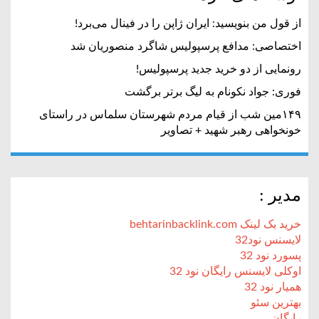
از قول من بنویسید: ایران ژاپن را در فینال می‌برد!
اختصاصی: مدافع پرسپولیس شاگرد منصوریان شد
رونمایی از دو خرید جدید پرسپولیس!
فوری: جواد نکونام به لیگ برتر برگشت
۱۴۹مین شب از قیام مردم شهرستان سلماس در راستای
خونخواهی رهبر شهید + تصاویر
مدیر :
خرید بک لینک behtarinbacklink.com
لایسنس نود32
پسورد نود 32
اوکلی لایسنس رایگان نود 32
همیار نود 32
بهترین سئو
رایگان