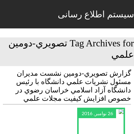
سیستم اطلاع رسانی
Tag Archives for تصويري-دومين
علمي
گزارش تصويري-دومين نشست مديران
مسئول نشريات علمي دانشگاه با رئيس
دانشگاه آزاد اسلامي خراسان رضوي در
خصوص افزايش كيفيت مجلات علمي
26 نوامبر, 2016