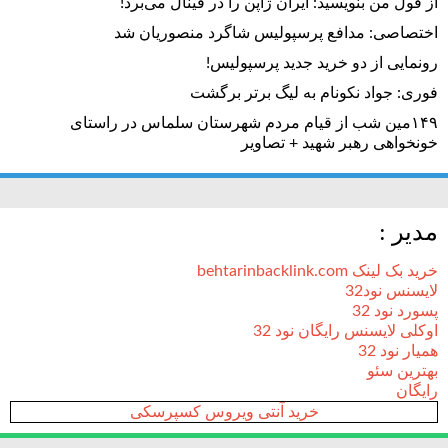
از قول من بنویسید: ایران ژاپن را در فینال می‌برد!
اختصاصی: مدافع پرسپولیس شاگرد منصوریان شد
رونمایی از دو خرید جدید پرسپولیس!
فوری: جواد نکونام به لیگ برتر برگشت
۱۴۹مین شب از قیام مردم شهرستان سلماس در راستای
خونخواهی رهبر شهید + تصاویر
مدیر :
خرید بک لینک behtarinbacklink.com
لایسنس نود32
پسورد نود 32
اوکلی لایسنس رایگان نود 32
همیار نود 32
بهترین سئو
رایگان
خرید آنتی ویروس کسپرسکی