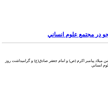
و در مجتمع علوم انساني
ميلاد پيامبر اكرم (ص) و امام جعفر صادق(ع) و گراميداشت روز
وم انساني