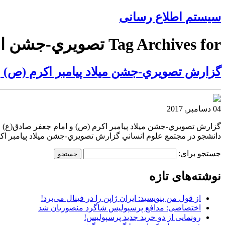
سیستم اطلاع رسانی
Tag Archives for تصويري-جشن انساني
گزارش تصويري-جشن ميلاد پيامبر اكرم (ص) و
04 دسامبر, 2017
گزارش تصويري-جشن ميلاد پيامبر اكرم (ص) و امام جعفر صادق(ع) و
دانشجو در مجتمع علوم انساني گزارش تصويري-جشن ميلاد پيامبر اك
جستجو برای:
نوشته‌های تازه
از قول من بنویسید: ایران ژاپن را در فینال می‌برد!
اختصاصی: مدافع پرسپولیس شاگرد منصوریان شد
رونمایی از دو خرید جدید پرسپولیس!