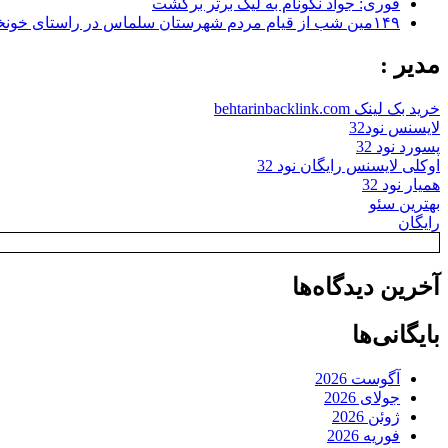
فوری: جواد نکونام به لیگ برتر برگشت
۱۴۹مین شب از قیام مردم شهرستان سلماس در راستای خونخواهی رهبر شهید + تصاویر
مدیر :
خرید بک لینک behtarinbacklink.com
لایسنس نود32
پسورد نود 32
اوکلی لایسنس رایگان نود 32
همیار نود 32
بهترین سئو
رایگان
آخرین دیدگاه‌ها
بایگانی‌ها
آگوست 2026
جولای 2026
ژوئن 2026
فوریه 2026