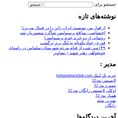
جستجو برای:
نوشته‌های تازه
از قول من بنویسید: ایران ژاپن را در فینال می‌برد!
اختصاصی: مدافع پرسپولیس شاگرد منصوریان شد
رونمایی از دو خرید جدید پرسپولیس!
فوری: جواد نکونام به لیگ برتر برگشت
۱۴۹مین شب از قیام مردم شهرستان سلماس در راستای
خونخواهی رهبر شهید + تصاویر
مدیر :
خرید بک لینک behtarinbacklink.com
لایسنس نود32
پسورد نود 32
اوکلی لایسنس رایگان نود 32
همیار نود 32
بهترین سئو
رایگان
آخرین دیدگاه‌ها