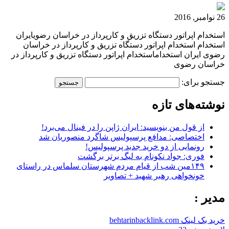
26 نوامبر, 2016
استخدام اپراتور دستگاه تزریق و کارپرداز در خراسان رضویایران
استخدام استخدام اپراتور دستگاه تزریق و کارپرداز در خراسان
رضوی ایران استخداماستخدام اپراتور دستگاه تزریق و کارپرداز در
خراسان رضوی
جستجو برای:
نوشته‌های تازه
از قول من بنویسید: ایران ژاپن را در فینال می‌برد!
اختصاصی: مدافع پرسپولیس شاگرد منصوریان شد
رونمایی از دو خرید جدید پرسپولیس!
فوری: جواد نکونام به لیگ برتر برگشت
۱۴۹مین شب از قیام مردم شهرستان سلماس در راستای
خونخواهی رهبر شهید + تصاویر
مدیر :
خرید بک لینک behtarinbacklink.com