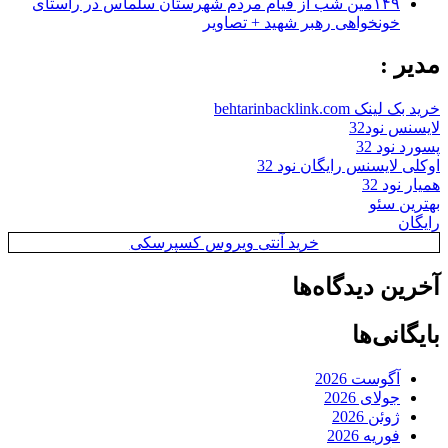
۱۴۹مین شب از قیام مردم شهرستان سلماس در راستای
خونخواهی رهبر شهید + تصاویر
مدیر :
خرید بک لینک behtarinbacklink.com
لایسنس نود32
پسورد نود 32
اوکلی لایسنس رایگان نود 32
همیار نود 32
بهترین سئو
رایگان
خرید آنتی ویروس کسپرسکی
آخرین دیدگاه‌ها
بایگانی‌ها
آگوست 2026
جولای 2026
ژوئن 2026
فوریه 2026