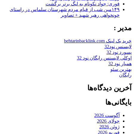
فوری: جواد نکونام به لیگ برتر برگشت
۱۴۹مین شب از قیام مردم شهرستان سلماس در راستای
خونخواهی رهبر شهید + تصاویر
مدیر :
خرید بک لینک behtarinbacklink.com
لایسنس نود32
پسورد نود 32
اوکلی لایسنس رایگان نود 32
همیار نود 32
بهترین سئو
رایگان
آخرین دیدگاه‌ها
بایگانی‌ها
آگوست 2026
جولای 2026
ژوئن 2026
فوریه 2026