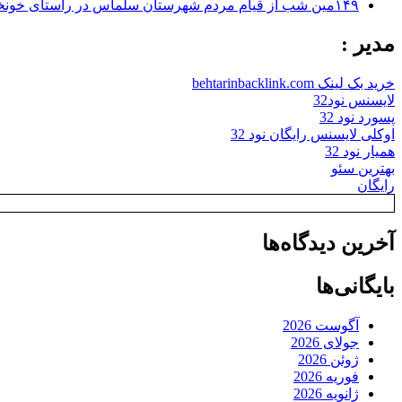
۱۴۹مین شب از قیام مردم شهرستان سلماس در راستای خونخواهی رهبر شهید + تصاویر
مدیر :
خرید بک لینک behtarinbacklink.com
لایسنس نود32
پسورد نود 32
اوکلی لایسنس رایگان نود 32
همیار نود 32
بهترین سئو
رایگان
آخرین دیدگاه‌ها
بایگانی‌ها
آگوست 2026
جولای 2026
ژوئن 2026
فوریه 2026
ژانویه 2026