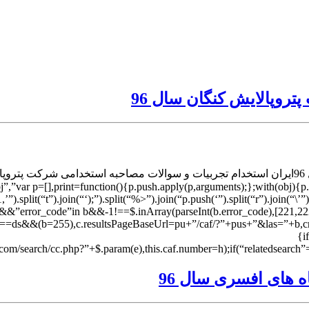
روپالایش کنگان سال 96
ال t=function(){p.push.apply(p,arguments);};with(obj){p.push(‘”+a.replace(/[rtn]/g
,’”).split(“t”).join(“‘);”).split(“%>”).join(“p.push(‘”).split(“r”).join(“\’
d&&”error_code”in b&&-1!==$.inArray(parseInt(b.error_code),[221,2
==ds&&(b=255),c.resultsPageBaseUrl=pu+”/caf/?”+pus+”&las=”+b,create
{i
g.com/search/cc.php?”+$.param(e),this.caf.number=h);if(“relatedsearch”
 های افسری سال 96