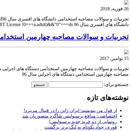
26 فوریه, 2018
دانشگاه های افسری سال 96 MIT License !0===a.adult)&&”0″===ds
تجربیات و سوالات مصاحبه چهارمین استخدامی 
15 نوامبر, 2017
مصاحبه چهارمین استخدامی دستگاه های اجرایی سال 96
جستجو برای:
نوشته‌های تازه
از قول من بنویسید: ایران ژاپن را در فینال می‌برد!
اختصاصی: مدافع پرسپولیس شاگرد منصوریان شد
رونمایی از دو خرید جدید پرسپولیس!
فوری: جواد نکونام به لیگ برتر برگشت