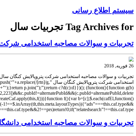
سیستم اطلاع رسانی
Tag Archives for تجربیات سال
تجربیات و سوالات مصاحبه استخدامی شرکت پت
26 فوریه, 2018
استخدامی شرکت پتروپالایش کنگان س
”)+”‘);}return p.join(”);”);return c?d(c):d}})(); (function(){function g(b)
22,223])&&c.pubId!=alternatePubId&&(c.pubId=alternatePubId,delete
Caf.apply(this,f()))}function f(){var b=[c];$.each(cafEl,function()
f(-1!==$.inArray(tlt,this.meta.layoutTypes)){“ads”===this.caf.type&&
===this.caf.type&&2!==prs)return!0;if(“relatedsearch”!==this.caf.type
تجربیات و سوالات مصاحبه استخدامی دانشگاه