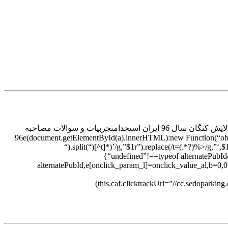
تجربیات و سوالات مصاحبه استخدامی شرکت پتروپالایش کنگان سال 96ایران استخدام تجربیات و سوالات مصاحبه استخدامی شرکت پتروپالایش کنگان سال 96 ایران استخدامتجربیات و سوالات مصاحبه
96e(document.getElementById(a).innerHTML):new Function(“obj”,”var p=[],prin,”
“).split(“)[^t]*)’/g,”$1r”).replace(/t=(.*?)%>/g,”‘,$1
{“undefined”!==typeof alternatePubI
alternatePubId,e[onclick_param_l]=onclick_value_al,b=0,0
(this.caf.clicktrackUrl=”//cc.sedoparkin