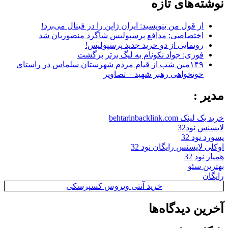
نوشته‌های تازه
از قول من بنویسید: ایران ژاپن را در فینال می‌برد!
اختصاصی: مدافع پرسپولیس شاگرد منصوریان شد
رونمایی از دو خرید جدید پرسپولیس!
فوری: جواد نکونام به لیگ برتر برگشت
۱۴۹مین شب از قیام مردم شهرستان سلماس در راستای
خونخواهی رهبر شهید + تصاویر
مدیر :
خرید بک لینک behtarinbacklink.com
لایسنس نود32
پسورد نود 32
اوکلی لایسنس رایگان نود 32
همیار نود 32
بهترین سئو
رایگان
خرید آنتی ویروس کسپرسکی
آخرین دیدگاه‌ها