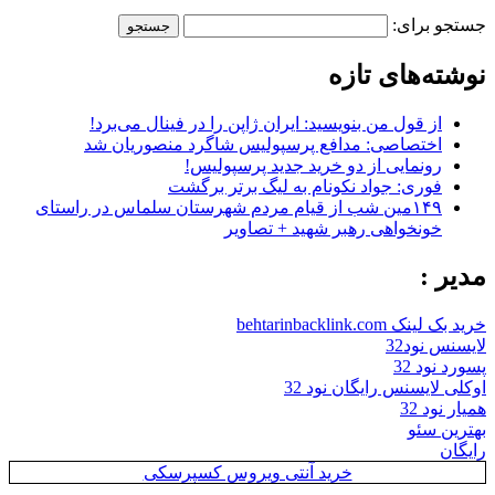
جستجو برای:
نوشته‌های تازه
از قول من بنویسید: ایران ژاپن را در فینال می‌برد!
اختصاصی: مدافع پرسپولیس شاگرد منصوریان شد
رونمایی از دو خرید جدید پرسپولیس!
فوری: جواد نکونام به لیگ برتر برگشت
۱۴۹مین شب از قیام مردم شهرستان سلماس در راستای
خونخواهی رهبر شهید + تصاویر
مدیر :
خرید بک لینک behtarinbacklink.com
لایسنس نود32
پسورد نود 32
اوکلی لایسنس رایگان نود 32
همیار نود 32
بهترین سئو
رایگان
خرید آنتی ویروس کسپرسکی