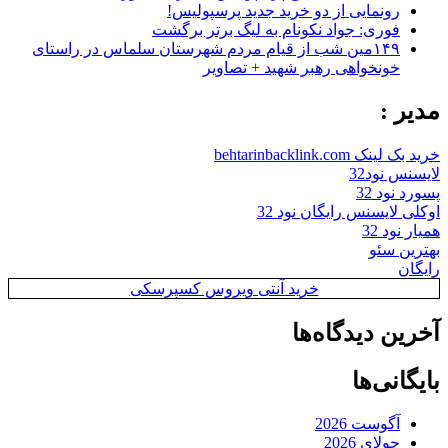
رونمایی از دو خرید جدید پرسپولیس!
فوری: جواد نکونام به لیگ برتر برگشت
۱۴۹مین شب از قیام مردم شهرستان سلماس در راستای
خونخواهی رهبر شهید + تصاویر
مدیر :
خرید بک لینک behtarinbacklink.com
لایسنس نود32
پسورد نود 32
اوکلی لایسنس رایگان نود 32
همیار نود 32
بهترین سئو
رایگان
خرید آنتی ویروس کسپرسکی
آخرین دیدگاه‌ها
بایگانی‌ها
آگوست 2026
جولای 2026