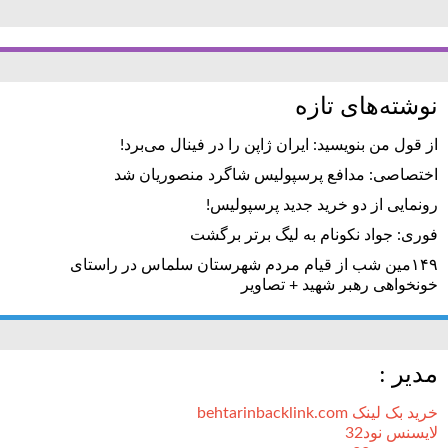
نوشته‌های تازه
از قول من بنویسید: ایران ژاپن را در فینال می‌برد!
اختصاصی: مدافع پرسپولیس شاگرد منصوریان شد
رونمایی از دو خرید جدید پرسپولیس!
فوری: جواد نکونام به لیگ برتر برگشت
۱۴۹مین شب از قیام مردم شهرستان سلماس در راستای
خونخواهی رهبر شهید + تصاویر
مدیر :
خرید بک لینک behtarinbacklink.com
لایسنس نود32