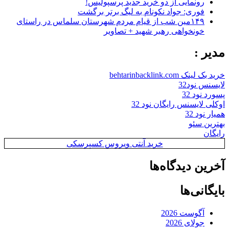
رونمایی از دو خرید جدید پرسپولیس!
فوری: جواد نکونام به لیگ برتر برگشت
۱۴۹مین شب از قیام مردم شهرستان سلماس در راستای
خونخواهی رهبر شهید + تصاویر
مدیر :
خرید بک لینک behtarinbacklink.com
لایسنس نود32
پسورد نود 32
اوکلی لایسنس رایگان نود 32
همیار نود 32
بهترین سئو
رایگان
خرید آنتی ویروس کسپرسکی
آخرین دیدگاه‌ها
بایگانی‌ها
آگوست 2026
جولای 2026