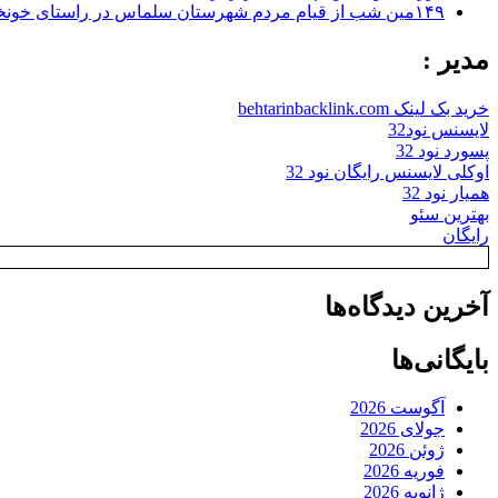
۱۴۹مین شب از قیام مردم شهرستان سلماس در راستای خونخواهی رهبر شهید + تصاویر
مدیر :
خرید بک لینک behtarinbacklink.com
لایسنس نود32
پسورد نود 32
اوکلی لایسنس رایگان نود 32
همیار نود 32
بهترین سئو
رایگان
آخرین دیدگاه‌ها
بایگانی‌ها
آگوست 2026
جولای 2026
ژوئن 2026
فوریه 2026
ژانویه 2026