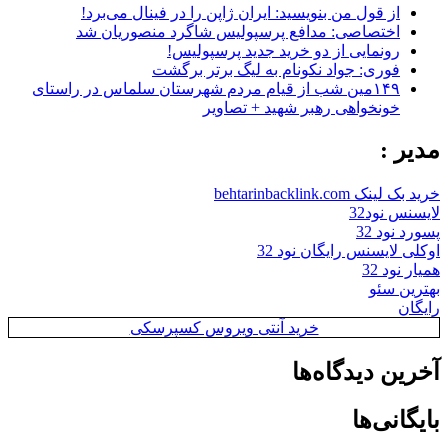
از قول من بنویسید: ایران ژاپن را در فینال می‌برد!
اختصاصی: مدافع پرسپولیس شاگرد منصوریان شد
رونمایی از دو خرید جدید پرسپولیس!
فوری: جواد نکونام به لیگ برتر برگشت
۱۴۹مین شب از قیام مردم شهرستان سلماس در راستای
خونخواهی رهبر شهید + تصاویر
مدیر :
خرید بک لینک behtarinbacklink.com
لایسنس نود32
پسورد نود 32
اوکلی لایسنس رایگان نود 32
همیار نود 32
بهترین سئو
رایگان
خرید آنتی ویروس کسپرسکی
آخرین دیدگاه‌ها
بایگانی‌ها