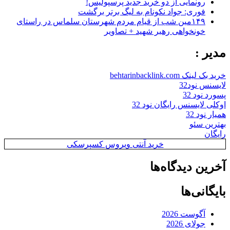
رونمایی از دو خرید جدید پرسپولیس!
فوری: جواد نکونام به لیگ برتر برگشت
۱۴۹مین شب از قیام مردم شهرستان سلماس در راستای
خونخواهی رهبر شهید + تصاویر
مدیر :
خرید بک لینک behtarinbacklink.com
لایسنس نود32
پسورد نود 32
اوکلی لایسنس رایگان نود 32
همیار نود 32
بهترین سئو
رایگان
خرید آنتی ویروس کسپرسکی
آخرین دیدگاه‌ها
بایگانی‌ها
آگوست 2026
جولای 2026