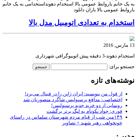
به یک خانم باروابط عمومی بالا استخدام دهونداستخدامی به یک خانم
باروابط عمومی بالا باران دانلود
استخدام به تعدادی اتومبیل مدل بالا
13 مارس, 2016
استخدام دهوند-3 دقیقه پیش اتوبیوگرافی شهرداری
جستجو برای:
نوشته‌های تازه
از قول من بنویسید: ایران ژاپن را در فینال می‌برد!
اختصاصی: مدافع پرسپولیس شاگرد منصوریان شد
رونمایی از دو خرید جدید پرسپولیس!
فوری: جواد نکونام به لیگ برتر برگشت
۱۴۹مین شب از قیام مردم شهرستان سلماس در راستای
خونخواهی رهبر شهید + تصاویر
مدیر :