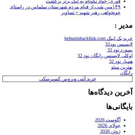
فوری: جواد نکونام به لیگ برتر برگشت
۱۴۹مین شب از قیام مردم شهرستان سلماس در راستای
خونخواهی رهبر شهید + تصاویر
مدیر :
خرید بک لینک behtarinbacklink.com
لایسنس نود32
پسورد نود 32
اوکلی لایسنس رایگان نود 32
همیار نود 32
بهترین سئو
رایگان
خرید آنتی ویروس کسپرسکی
آخرین دیدگاه‌ها
بایگانی‌ها
آگوست 2026
جولای 2026
ژوئن 2026