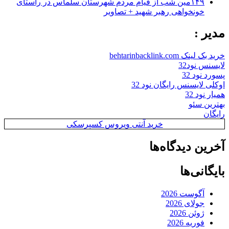
۱۴۹مین شب از قیام مردم شهرستان سلماس در راستای
خونخواهی رهبر شهید + تصاویر
مدیر :
خرید بک لینک behtarinbacklink.com
لایسنس نود32
پسورد نود 32
اوکلی لایسنس رایگان نود 32
همیار نود 32
بهترین سئو
رایگان
خرید آنتی ویروس کسپرسکی
آخرین دیدگاه‌ها
بایگانی‌ها
آگوست 2026
جولای 2026
ژوئن 2026
فوریه 2026