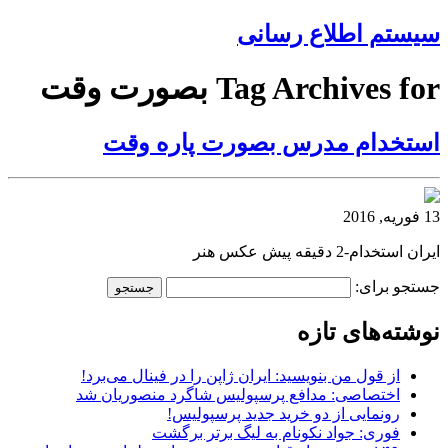
سیستم اطلاع رسانی
Tag Archives for بصورت وقت
استخدام مدرس بصورت پاره وقت
13 فوریه, 2016
ایران استخدام-2 دقیقه پیش عکس هنر
جستجو برای:
نوشته‌های تازه
از قول من بنویسید: ایران ژاپن را در فینال می‌برد!
اختصاصی: مدافع پرسپولیس شاگرد منصوریان شد
رونمایی از دو خرید جدید پرسپولیس!
فوری: جواد نکونام به لیگ برتر برگشت