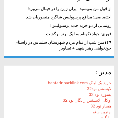
از قول من بنویسید: ایران ژاپن را در فینال می‌برد!
اختصاصی: مدافع پرسپولیس شاگرد منصوریان شد
رونمایی از دو خرید جدید پرسپولیس!
فوری: جواد نکونام به لیگ برتر برگشت
۱۴۹مین شب از قیام مردم شهرستان سلماس در راستای
خونخواهی رهبر شهید + تصاویر
مدیر :
خرید بک لینک behtarinbacklink.com
لایسنس نود32
پسورد نود 32
اوکلی لایسنس رایگان نود 32
همیار نود 32
بهترین سئو
رایگان