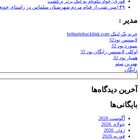
فوری: جواد نکونام به لیگ برتر برگشت
۱۴۹مین شب از قیام مردم شهرستان سلماس در راستای خونخواهی رهبر شهید + تصاویر
مدیر :
خرید بک لینک behtarinbacklink.com
لایسنس نود32
پسورد نود 32
اوکلی لایسنس رایگان نود 32
همیار نود 32
بهترین سئو
رایگان
آخرین دیدگاه‌ها
بایگانی‌ها
آگوست 2026
جولای 2026
ژوئن 2026
فوریه 2026