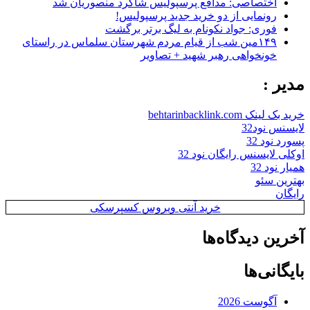
اختصاصی: مدافع پرسپولیس شاگرد منصوریان شد
رونمایی از دو خرید جدید پرسپولیس!
فوری: جواد نکونام به لیگ برتر برگشت
۱۴۹مین شب از قیام مردم شهرستان سلماس در راستای
خونخواهی رهبر شهید + تصاویر
مدیر :
خرید بک لینک behtarinbacklink.com
لایسنس نود32
پسورد نود 32
اوکلی لایسنس رایگان نود 32
همیار نود 32
بهترین سئو
رایگان
خرید آنتی ویروس کسپرسکی
آخرین دیدگاه‌ها
بایگانی‌ها
آگوست 2026