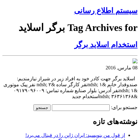
سیستم اطلاع رسانی
Tag Archives for برگر اسلاید
استخدام اسلاید برگر
08 مارس, 2016
اسلاید برگر جهت کادر خود به افراد زیر در شیراز نیازمندیم:
صندوقدار خانم &ndsh; ۱نفر کارگر ساده &ndsh; ۲ نفر پیک موتوری
&ndsh; ۱نفر آدرس: بلوار صنایع شماره تماس: ۰۹۱۷۹۰۹۶۰۰۹
&ndsh; ۳۶۳۶۱۳۶۸استخدام جدید
جستجو برای:
نوشته‌های تازه
از قول من بنویسید: ایران ژاپن را در فینال می‌برد!