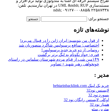
طراح سیستم حرفه ای آشنا به متدولوژی تولید نرم افزار و
مستندسازی UML &ndsh; RUP در تهران نیازمندیم. تلفن:
۲۲۵۸۷۳۳۸ &ndsh; ۰۹۱۲۷۰۰۰۸۸۵
جستجو برای:
نوشته‌های تازه
از قول من بنویسید: ایران ژاپن را در فینال می‌برد!
اختصاصی: مدافع پرسپولیس شاگرد منصوریان شد
رونمایی از دو خرید جدید پرسپولیس!
فوری: جواد نکونام به لیگ برتر برگشت
۱۴۹مین شب از قیام مردم شهرستان سلماس در راستای
خونخواهی رهبر شهید + تصاویر
مدیر :
خرید بک لینک behtarinbacklink.com
لایسنس نود32
پسورد نود 32
اوکلی لایسنس رایگان نود 32
همیار نود 32
بهترین سئو