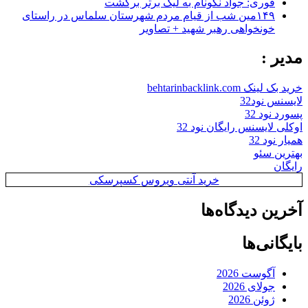
فوری: جواد نکونام به لیگ برتر برگشت
۱۴۹مین شب از قیام مردم شهرستان سلماس در راستای
خونخواهی رهبر شهید + تصاویر
مدیر :
خرید بک لینک behtarinbacklink.com
لایسنس نود32
پسورد نود 32
اوکلی لایسنس رایگان نود 32
همیار نود 32
بهترین سئو
رایگان
خرید آنتی ویروس کسپرسکی
آخرین دیدگاه‌ها
بایگانی‌ها
آگوست 2026
جولای 2026
ژوئن 2026