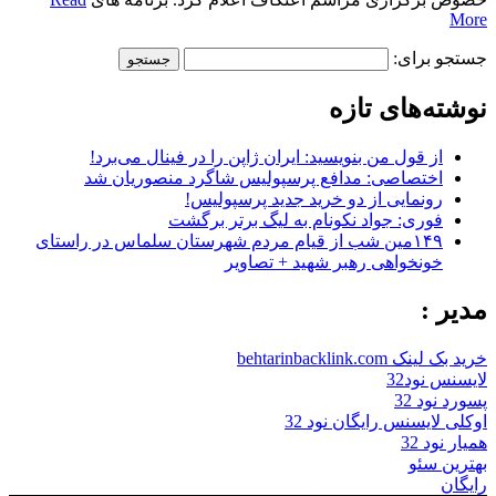
More
جستجو برای:
نوشته‌های تازه
از قول من بنویسید: ایران ژاپن را در فینال می‌برد!
اختصاصی: مدافع پرسپولیس شاگرد منصوریان شد
رونمایی از دو خرید جدید پرسپولیس!
فوری: جواد نکونام به لیگ برتر برگشت
۱۴۹مین شب از قیام مردم شهرستان سلماس در راستای
خونخواهی رهبر شهید + تصاویر
مدیر :
خرید بک لینک behtarinbacklink.com
لایسنس نود32
پسورد نود 32
اوکلی لایسنس رایگان نود 32
همیار نود 32
بهترین سئو
رایگان