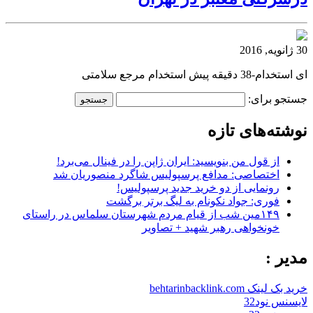
30 ژانویه, 2016
ای استخدام-38 دقیقه پیش استخدام مرجع سلامتی
جستجو برای:
نوشته‌های تازه
از قول من بنویسید: ایران ژاپن را در فینال می‌برد!
اختصاصی: مدافع پرسپولیس شاگرد منصوریان شد
رونمایی از دو خرید جدید پرسپولیس!
فوری: جواد نکونام به لیگ برتر برگشت
۱۴۹مین شب از قیام مردم شهرستان سلماس در راستای
خونخواهی رهبر شهید + تصاویر
مدیر :
خرید بک لینک behtarinbacklink.com
لایسنس نود32