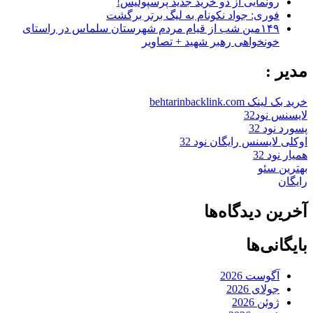
رونمایی از دو خرید جدید پرسپولیس!
فوری: جواد نکونام به لیگ برتر برگشت
۱۴۹مین شب از قیام مردم شهرستان سلماس در راستای
خونخواهی رهبر شهید + تصاویر
مدیر :
خرید بک لینک behtarinbacklink.com
لایسنس نود32
پسورد نود 32
اوکلی لایسنس رایگان نود 32
همیار نود 32
بهترین سئو
رایگان
آخرین دیدگاه‌ها
بایگانی‌ها
آگوست 2026
جولای 2026
ژوئن 2026