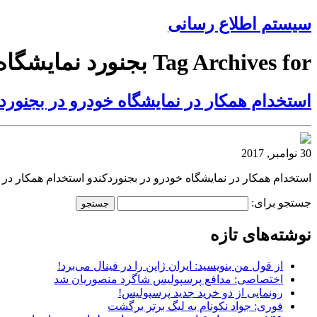
سیستم اطلاع رسانی
Tag Archives for بجنورد نمایشگاه
استخدام همکار در نمایشگاه خودرو در بجنورد
30 نوامبر, 2017
استخدام همکار در نمایشگاه خودرو در بجنوردکندو استخدام همکار در 
جستجو برای:
نوشته‌های تازه
از قول من بنویسید: ایران ژاپن را در فینال می‌برد!
اختصاصی: مدافع پرسپولیس شاگرد منصوریان شد
رونمایی از دو خرید جدید پرسپولیس!
فوری: جواد نکونام به لیگ برتر برگشت