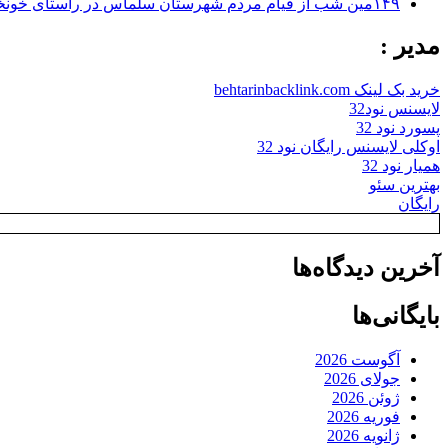
۱۴۹مین شب از قیام مردم شهرستان سلماس در راستای خونخواهی رهبر شهید + تصاویر
مدیر :
خرید بک لینک behtarinbacklink.com
لایسنس نود32
پسورد نود 32
اوکلی لایسنس رایگان نود 32
همیار نود 32
بهترین سئو
رایگان
آخرین دیدگاه‌ها
بایگانی‌ها
آگوست 2026
جولای 2026
ژوئن 2026
فوریه 2026
ژانویه 2026