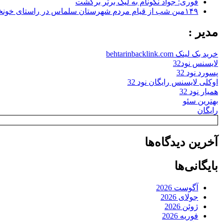
فوری: جواد نکونام به لیگ برتر برگشت
۱۴۹مین شب از قیام مردم شهرستان سلماس در راستای خونخواهی رهبر شهید + تصاویر
مدیر :
خرید بک لینک behtarinbacklink.com
لایسنس نود32
پسورد نود 32
اوکلی لایسنس رایگان نود 32
همیار نود 32
بهترین سئو
رایگان
آخرین دیدگاه‌ها
بایگانی‌ها
آگوست 2026
جولای 2026
ژوئن 2026
فوریه 2026