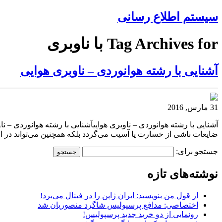
سیستم اطلاع رسانی
Tag Archives for با ناوبری
آشنایی با رشته هوانوردی – ناوبری هوایی
31 مارس, 2016
آشنایی با رشته هوانوردی – ناوبری هواییآشنایی با رشته هوانوردی – 
ضایعات ناشی از خسارت یا آسیب می‌گردد بلکه همچنین می‌تواند در 
جستجو برای:
نوشته‌های تازه
از قول من بنویسید: ایران ژاپن را در فینال می‌برد!
اختصاصی: مدافع پرسپولیس شاگرد منصوریان شد
رونمایی از دو خرید جدید پرسپولیس!