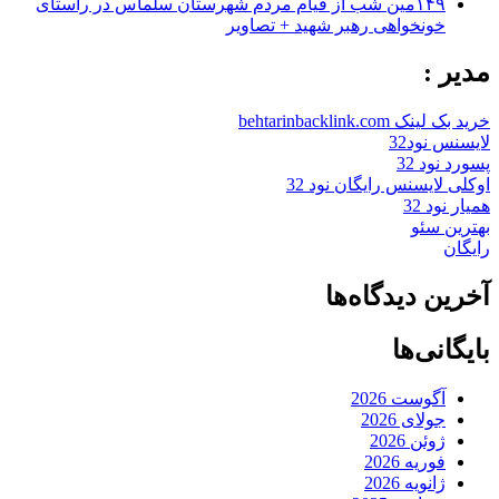
۱۴۹مین شب از قیام مردم شهرستان سلماس در راستای
خونخواهی رهبر شهید + تصاویر
مدیر :
خرید بک لینک behtarinbacklink.com
لایسنس نود32
پسورد نود 32
اوکلی لایسنس رایگان نود 32
همیار نود 32
بهترین سئو
رایگان
آخرین دیدگاه‌ها
بایگانی‌ها
آگوست 2026
جولای 2026
ژوئن 2026
فوریه 2026
ژانویه 2026