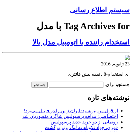
سیستم اطلاع رسانی
Tag Archives for با مدل
استخدام راننده با اتومبیل مدل بالا
23 ژانویه, 2016
ای استخدام-8 دقیقه پیش فانتزی
جستجو برای:
نوشته‌های تازه
از قول من بنویسید: ایران ژاپن را در فینال می‌برد!
اختصاصی: مدافع پرسپولیس شاگرد منصوریان شد
رونمایی از دو خرید جدید پرسپولیس!
فوری: جواد نکونام به لیگ برتر برگشت