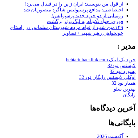
از قول من بنویسید: ایران ژاپن را در فینال می‌برد!
اختصاصی: مدافع پرسپولیس شاگرد منصوریان شد
رونمایی از دو خرید جدید پرسپولیس!
فوری: جواد نکونام به لیگ برتر برگشت
۱۴۹مین شب از قیام مردم شهرستان سلماس در راستای
خونخواهی رهبر شهید + تصاویر
مدیر :
خرید بک لینک behtarinbacklink.com
لایسنس نود32
پسورد نود 32
اوکلی لایسنس رایگان نود 32
همیار نود 32
بهترین سئو
رایگان
آخرین دیدگاه‌ها
بایگانی‌ها
آگوست 2026