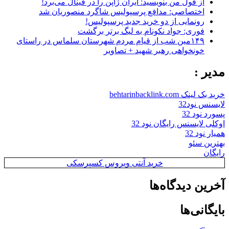
از قول من بنویسید: ایران ژاپن را در فینال می‌برد!
اختصاصی: مدافع پرسپولیس شاگرد منصوریان شد
رونمایی از دو خرید جدید پرسپولیس!
فوری: جواد نکونام به لیگ برتر برگشت
۱۴۹مین شب از قیام مردم شهرستان سلماس در راستای
خونخواهی رهبر شهید + تصاویر
مدیر :
خرید بک لینک behtarinbacklink.com
لایسنس نود32
پسورد نود 32
اوکلی لایسنس رایگان نود 32
همیار نود 32
بهترین سئو
رایگان
خرید آنتی ویروس کسپرسکی
آخرین دیدگاه‌ها
بایگانی‌ها